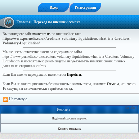
Вход
Регистрация
Главная
| Переход по внешней ссылке
Вы покидаете сайт
masteram.us
по внешней ссылке
https://www.purnells.co.uk/creditors-voluntary-liquidations/what-is-a-Creditors-
Voluntary-Liquidation/
.
Мы не несем ответственности за содержимое сайта
https://www.purnells.co.uk/creditors-voluntary-liquidations/what-is-a-Creditors-Voluntary-
Liquidation/ и настоятельно рекомендуем
не указывать
никаких своих личных
данных на сторонних сайтах.
Если Вы еще не передумали, нажмите на
Перейти
.
Если Вы не хотите рисковать безопасностью компьютера, нажмите
Отмена
, или через
16
секунд вы автоматически вернётесь назад.
На главную
Онлайн: 0
Реклама
Надёжный хостинг партнер
Купить рекламу