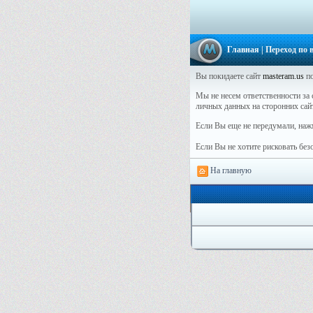
Главная
| Переход по
Вы покидаете сайт
masteram.us
по
Мы не несем ответственности за 
личных данных на сторонних сай
Если Вы еще не передумали, наж
Если Вы не хотите рисковать бе
На главную