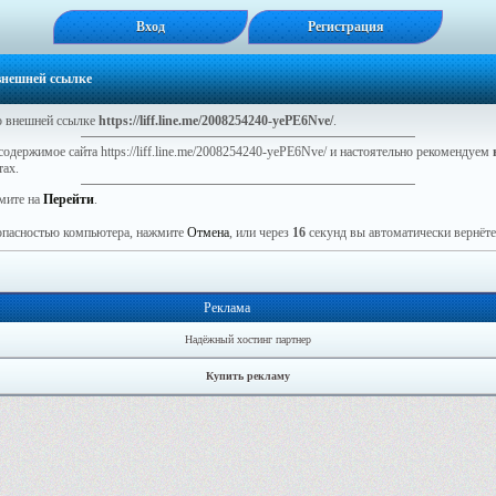
Вход
Регистрация
 внешней ссылке
 внешней ссылке
https://liff.line.me/2008254240-yePE6Nve/
.
содержимое сайта https://liff.line.me/2008254240-yePE6Nve/ и настоятельно рекомендуем
тах.
мите на
Перейти
.
зопасностью компьютера, нажмите
Отмена
, или через
16
секунд вы автоматически вернётес
Реклама
Надёжный хостинг партнер
Купить рекламу