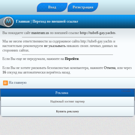
Вход
Регистрация
Главная
| Переход по внешней ссылке
Вы покидаете сайт
masteram.us
по внешней ссылке
http://tube8-gay.yachts
.
Мы не несем ответственности за содержимое сайта http://tube8-gay.yachts и
настоятельно рекомендуем
не указывать
никаких своих личных данных на
сторонних сайтах.
Если Вы еще не передумали, нажмите на
Перейти
.
Если Вы не хотите рисковать безопасностью компьютера, нажмите
Отмена
, или через
16
секунд вы автоматически вернётесь назад.
На главную
Онлайн: 0
Реклама
Надёжный хостинг партнер
Купить рекламу