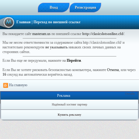
Вход
Регистрация
Главная
| Переход по внешней ссылке
Вы покидаете сайт
masteram.us
по внешней ссылке
http://clasicslotsonline.cfd/
.
Мы не несем ответственности за содержимое сайта http://clasicslotsonline.cfd/ и
настоятельно рекомендуем
не указывать
никаких своих личных данных на
сторонних сайтах.
Если Вы еще не передумали, нажмите на
Перейти
.
Если Вы не хотите рисковать безопасностью компьютера, нажмите
Отмена
, или через
16
секунд вы автоматически вернётесь назад.
На главную
Онлайн: 3
Реклама
Надёжный хостинг партнер
Купить рекламу