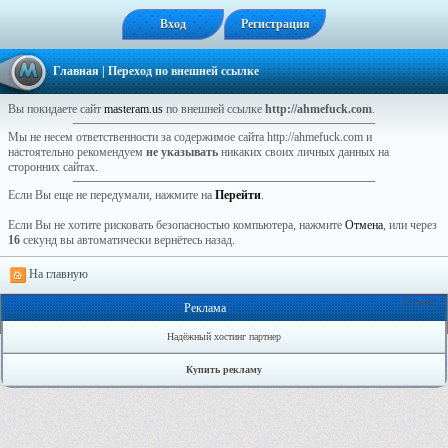
Вход
Регистрация
Главная
| Переход по внешней ссылке
Вы покидаете сайт
masteram.us
по внешней ссылке
http://ahmefuck.com
.
Мы не несем ответственности за содержимое сайта http://ahmefuck.com и
настоятельно рекомендуем
не указывать
никаких своих личных данных на
сторонних сайтах.
Если Вы еще не передумали, нажмите на
Перейти
.
Если Вы не хотите рисковать безопасностью компьютера, нажмите
Отмена
, или через
16
секунд вы автоматически вернётесь назад.
На главную
Онлайн: 1
Реклама
Надёжный хостинг партнер
Купить рекламу