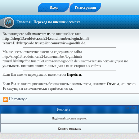
Вход
Регистрация
Главная
| Переход по внешней ссылке
Вы покидаете сайт
masteram.us
по внешней ссылке
http://shop13.reddotcr.cafe24.com/member/login.html?
returnUrl=http://de.trustpilot.com/review/goodth.de
.
Мы не несем ответственности за содержимое сайта
http://shop13.reddotcr.cafe24.com/member/login.html?
returnUrl=http://de.trustpilot.com/review/goodth.de и настоятельно рекомендуем
не
указывать
никаких своих личных данных на сторонних сайтах.
Если Вы еще не передумали, нажмите на
Перейти
.
Если Вы не хотите рисковать безопасностью компьютера, нажмите
Отмена
, или через
16
секунд вы автоматически вернётесь назад.
На главную
Онлайн: 4
Реклама
Надёжный хостинг партнер
Купить рекламу